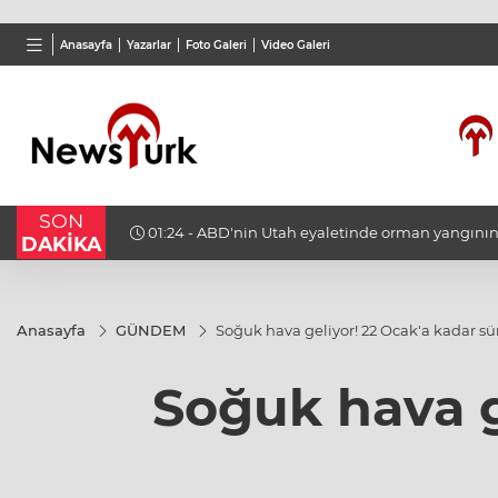
BGN
VND
GAU/
Anasayfa
Yazarlar
Foto Galeri
Video Galeri
27,9743
%-0,22
0,0018
%0,32
6.660
SON
iğini
01:24 - ABD'nin Utah eyaletinde orman yangın
DAKİKA
helikopter düştü
Anasayfa
GÜNDEM
Soğuk hava geliyor! 22 Ocak'a kadar s
Soğuk hava g