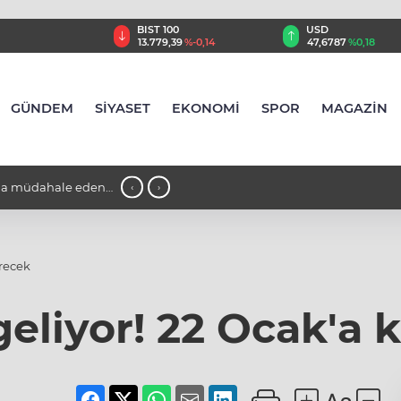
TRY
BIST 100
USD
,55
%2,59
13.779,39
%-0,14
47,6787
%0,18
GÜNDEM
SİYASET
EKONOMİ
SPOR
MAGAZİN
ına müdahale eden
01:22 - Dünya Bankası'ndan Suriye'n
‹
›
modernizasyonu için 100 milyon dolarl
ürecek
eliyor! 22 Ocak'a 