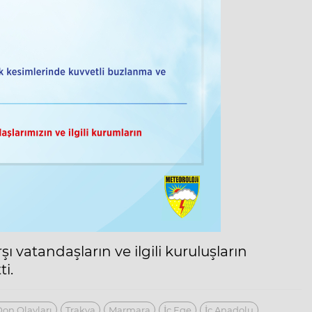
ı vatandaşların ve ilgili kuruluşların
ti.
on Olayları
Trakya
Marmara
İç Ege
İç Anadolu