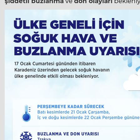
şiddetli
buzlanma
ve
don olayları
bekleniy