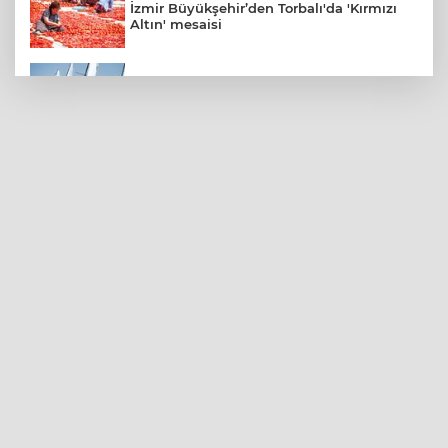
İzmir Büyükşehir’den Torbalı'da 'Kırmızı
Altın' mesaisi
Yelkencilerin zorlu mücadelesi ilk günde
nefes kesti
İzmir Güzelbahçe Zabıtası'ndan kapsamlı
gıda denetimi
TÜGVA Kayseri, Memduh Büyükkılıç'ı
ağırladı
Kayseri Melikgazi şantiye alanına döndü