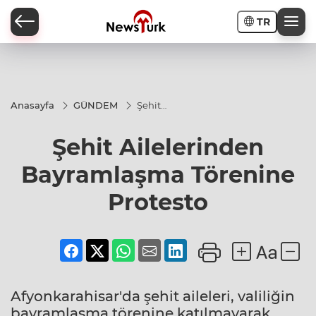
TR
a
Anasayfa
GÜNDEM
Şehit
Ailelerinden
Bayramlaşma
Şehit Ailelerinden
Törenine
Protesto
Bayramlaşma Törenine
Protesto
Afyonkarahisar'da şehit aileleri, valiliğin
bayramlaşma törenine katılmayarak