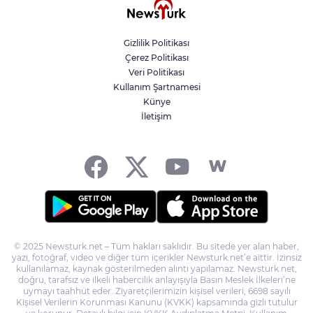
BLOK3'ten Spotify Türkiye'de tarihi
rekor... Albümdeki 10 şarkının tamamı
Top 50'ye girdi
Gizlilik Politikası
Çerez Politikası
'Terörsüz Türkiye' kanun teklifi TBMM'ye
Veri Politikası
sunuldu
Kullanım Şartnamesi
Künye
İletişim
Dervişoğlu: İhanet belgesini kabul
etmeyeceğiz
© 2025 Newsturk.net – Tüm hakları saklıdır. Bu sitede yer alan haber,
yazı, fotoğraf, video ve diğer tüm içerikler Newsturk.net’e aittir. İzinsiz
kullanılamaz, kaynak gösterilmeden alıntı yapılamaz. Newsturk.net,
doğru, tarafsız ve ilkeli habercilik anlayışıyla Basın Meslek İlkeleri’ne
uymayı taahhüt eder. Ziyaretçilerimizin kişisel verileri, 6698 sayılı
Kişisel Verilerin Korunması Kanunu (KVKK) kapsamında gizli tutulur