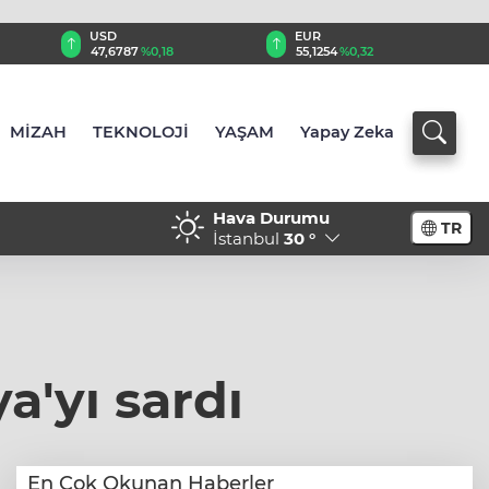
EUR
GBP
55,1254
%0,32
64,3468
%0,38
MİZAH
TEKNOLOJİ
YAŞAM
Yapay Zeka
Hava Durumu
TR
28 - ABD askerlerinin aileleri, Hürmüz'de görevli USS Abraham
İstanbul
30 °
ln uçak gemisindeki koşullardan şikayetçi
a'yı sardı
En Çok Okunan Haberler