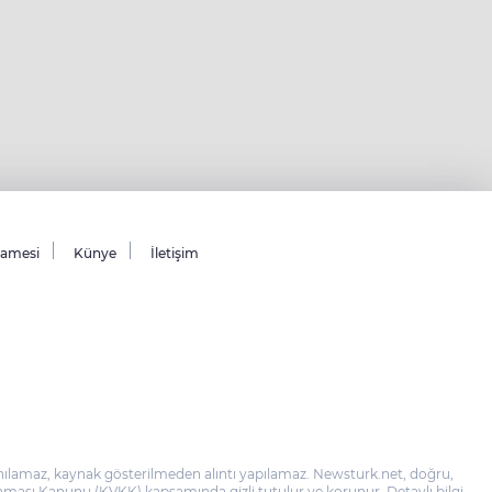
namesi
Künye
İletişim
llanılamaz, kaynak gösterilmeden alıntı yapılamaz. Newsturk.net, doğru,
 Korunması Kanunu (KVKK) kapsamında gizli tutulur ve korunur. Detaylı bilgi