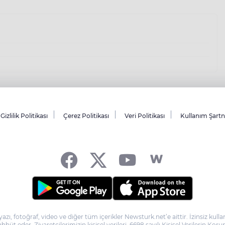
Gizlilik Politikası
Çerez Politikası
Veri Politikası
Kullanım Şart
yazı, fotoğraf, video ve diğer tüm içerikler Newsturk.net’e aittir. İzinsiz ku
taahhüt eder. Ziyaretçilerimizin kişisel verileri, 6698 sayılı Kişisel Verilerin