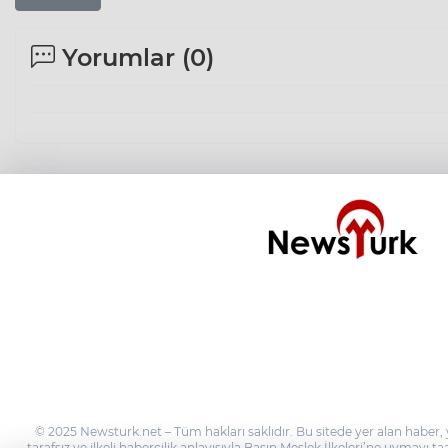
Yorumlar (
0
)
© 2025 Newsturk.net – Tüm hakları saklıdır. Bu sitede yer alan haber, 
tarafsız ve ilkeli habercilik anlayışıyla Basın Meslek İlkeleri’ne uymayı 