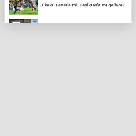
Lukaku Fener’e mi, Beşiktaş’a mı geliyor?
Terörsüz Türkiye yasa teklifi
komisyondan geçti
Kütahya'da Geleneksel Müderris
Mahallesi Şenliği coşkusu
Eyüpsultan Meydanı'na yeni düzenleme
VakıfBank, Vanja Ivanovic’i transfer etti