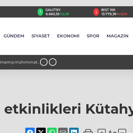
AU/TRY
BIST 100
USD
.660,55
%2,59
13.779,39
%-0,14
47,6787
%0,18
GÜNDEM
SİYASET
EKONOMİ
SPOR
MAGAZİN
 Razgatlıoğlu, MotoGP'nin Büyük Britanya'daki sprint
18:
‹
›
u
Linco
tkinlikleri Kütahy