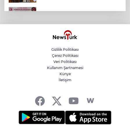
Gümrük Muhafaza'dan kaçakçılığa darbe!
2026'da 58 bin 519 canlı hayvan kurtarıldı
Kayseri Talas Yeni Dünya ERVA Spor
Okulu açıldı
Gizlilik Politikası
Çerez Politikası
BNP Paribas Cardif Türkiye'nin İç
Veri Politikası
Denetim Direktörü Mustafa Güneş oldu
Kullanım Şartnamesi
Künye
İletişim
Kocaeli’de adrenalin zirve yapacak