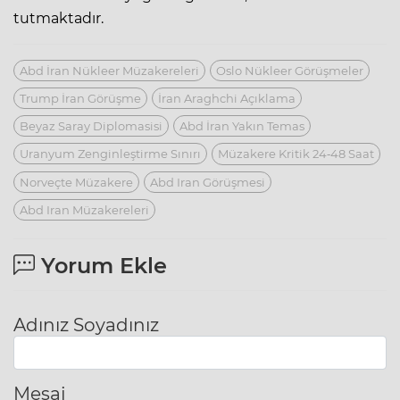
tutmaktadır.
Abd İran Nükleer Müzakereleri
Oslo Nükleer Görüşmeler
Trump İran Görüşme
İran Araghchi Açıklama
Beyaz Saray Diplomasisi
Abd İran Yakın Temas
Uranyum Zenginleştirme Sınırı
Müzakere Kritik 24‑48 Saat
Norveçte Müzakere
Abd Iran Görüşmesi
Abd Iran Müzakereleri
Yorum Ekle
Adınız Soyadınız
Mesaj