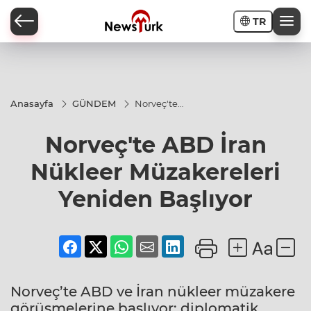
TR
a
Anasayfa
GÜNDEM
Norveç'te
ABD İran
Nükleer
Norveç'te ABD İran
Müzakereleri
Yeniden
Başlıyor
Nükleer Müzakereleri
Yeniden Başlıyor
Norveç’te ABD ve İran nükleer müzakere
görüşmelerine başlıyor; diplomatik