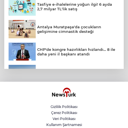
Tasfiye e-ihalelerine yoğun ilgi! 6 ayda
2,7 milyar TL'lik satış
Antalya Muratpaşa'da çocukların
gelişimine cimnastik desteği
CHP'de kongre hazırlıkları hızlandı... 8 ile
daha yeni il başkanı atandı
Karacabey'de 38 bin 850 dekar arazi
modern sulamaya kavuşuyor
Satrançta Bursa farkı
Gizlilik Politikası
Çerez Politikası
Edirne Keşan'da internet üzerinden
Veri Politikası
'emniyet kemeri' dolandırıcılığı
Kullanım Şartnamesi