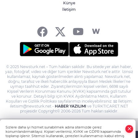
Künye
İletişim
Mardin TSO dijitalde yenilendi
© 2025 Newsturk.net – Tüm hakları saklıdır. Bu sitede yer alan haber,
yazı, fotoğraf, video ve diğer tüm içerikler Newsturk.net’e aittir. İzinsiz
kullanılamaz, kaynak gösterilmeden alıntı yapılamaz. Newsturk.net,
doğru, tarafsız ve ilkeli habercilik anlayışıyla Basın Meslek İlkeleri’ne
uymayı taahhüt eder. Ziyaretçilerimizin kişisel verileri, 6698 sayılı
Kişisel Verilerin Korunması Kanunu (KVKK) kapsamında gizli tutulur
ve korunur. Detaylı bilgi için KVKK Aydınlatma Metni, Kullanım
Koşulları ve Gizlilik Politikası sayfalarımızı inceleyebilirsiniz. 📧 İletişim:
iletisim@newsturk.net -
HABER YAZILIMI
ve TURKTICARET.NET
projesidir Copyright© 2006-2026 Tüm hakları saklıdır.
Sizlere daha iyi hizmet sunabilmek adına sitemizde çerez
konumlandırmaktayız. Kişisel verileriniz, KVKK ve GDPR kapsamında
toplanıp işlenir. Sitemizi kullanarak, çerezleri kullanmamızı kabul etmiş