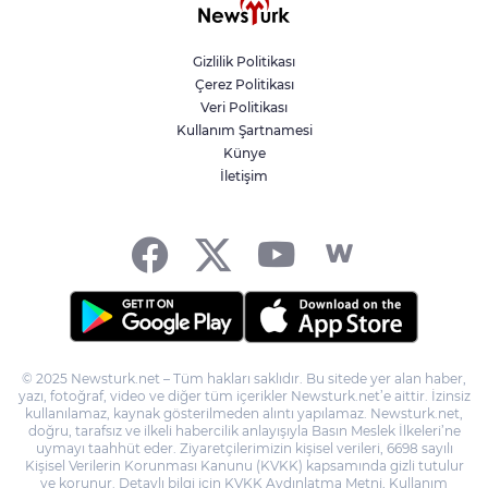
ABB'den mevsimlik tarım işçilerine
sağlık buluşması
Gizlilik Politikası
Çerez Politikası
Şampiyonlar, İETT ile İstanbul’da
Veri Politikası
Kullanım Şartnamesi
Künye
İletişim
Antalya Büyükşehir zor gününde de
vatandaşın yanında
© 2025 Newsturk.net – Tüm hakları saklıdır. Bu sitede yer alan haber,
yazı, fotoğraf, video ve diğer tüm içerikler Newsturk.net’e aittir. İzinsiz
kullanılamaz, kaynak gösterilmeden alıntı yapılamaz. Newsturk.net,
doğru, tarafsız ve ilkeli habercilik anlayışıyla Basın Meslek İlkeleri’ne
uymayı taahhüt eder. Ziyaretçilerimizin kişisel verileri, 6698 sayılı
Kişisel Verilerin Korunması Kanunu (KVKK) kapsamında gizli tutulur
ve korunur. Detaylı bilgi için KVKK Aydınlatma Metni, Kullanım