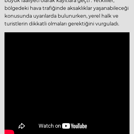
büyük faaliyeti olarak kayıtlara geçti . Yetkililer,
bölgedeki hava trafiğinde aksaklıklar yaşanabileceği
konusunda uyarılarda bulunurken, yerel halk ve
turistlerin dikkatli olmaları gerektiğini vurguladı.