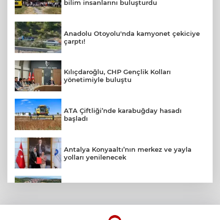
bilim insanlarını buluşturdu
Anadolu Otoyolu'nda kamyonet çekiciye
çarptı!
Kılıçdaroğlu, CHP Gençlik Kolları
yönetimiyle buluştu
ATA Çiftliği’nde karabuğday hasadı
başladı
Antalya Konyaaltı’nın merkez ve yayla
yolları yenilenecek
Balıkesir Büyükşehir altyapıda hız
kesmiyor