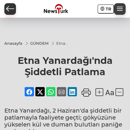
TR
a
Anasayfa
GÜNDEM
Etna
Yanardağı'nda
Şiddetli
Etna Yanardağı'nda
Patlama
Şiddetli Patlama
Etna Yanardağı, 2 Haziran'da şiddetli bir
patlamayla faaliyete geçti; gökyüzüne
yükselen kül ve duman bulutları paniğe