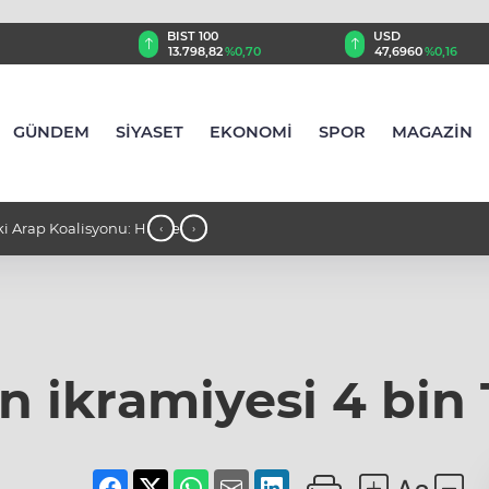
TRY
BIST 100
USD
35
%0,23
13.798,82
%0,70
47,6960
%0,16
GÜNDEM
SİYASET
EKONOMİ
SPOR
MAGAZİN
lisyonu: Husilerin
00:40 - ABD Başkanı Trump, doğumla
‹
›
kısıtlamaları genişleten kararnameler 
n ikramiyesi 4 bin 