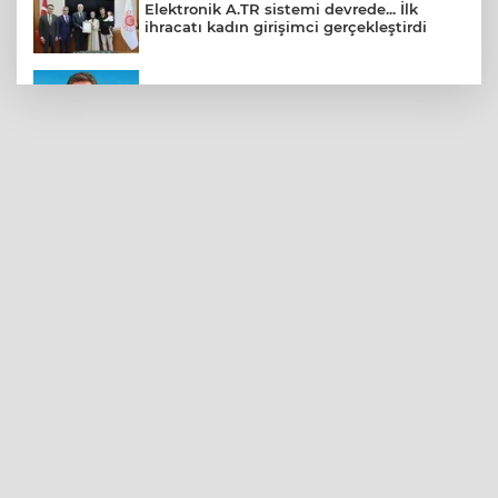
Elektronik A.TR sistemi devrede... İlk
ihracatı kadın girişimci gerçekleştirdi
CHP Bahçelievler'de yeni dönem
Kayseri Talas Yeni Dünya ERVA Spor
Okulu açıldı
BNP Paribas Cardif Türkiye'nin İç
Denetim Direktörü Mustafa Güneş oldu
Kocaeli’de adrenalin zirve yapacak