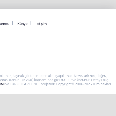
namesi
Künye
İletişim
llanılamaz, kaynak gösterilmeden alıntı yapılamaz. Newsturk.net, doğru,
 Korunması Kanunu (KVKK) kapsamında gizli tutulur ve korunur. Detaylı bilgi
IMI
ve TURKTICARET.NET projesidir Copyright© 2006-2026 Tüm hakları