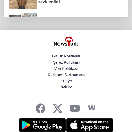
sevk edildi
Temmuz'da 107 bin gıda denetimine 250
milyon TL ceza kesildi
Kutlu Parti ilk olağan kurultayını yaptı...
Yusuf Halaçoğlu yeniden Genel Başkan
Gizlilik Politikası
Çerez Politikası
Karacabey'de 38 bin 850 dekar arazi
Veri Politikası
modern sulamaya kavuşuyor
Kullanım Şartnamesi
Künye
İletişim
CHP'de kongre hazırlıkları hızlandı... 8 ile
daha yeni il başkanı atandı