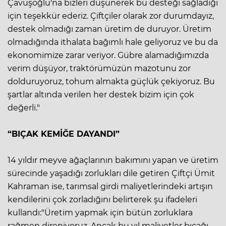
Çavuşoğlu'na bizleri düşünerek bu desteği sağladığı
için teşekkür ederiz. Çiftçiler olarak zor durumdayız,
destek olmadığı zaman üretim de duruyor. Üretim
olmadığında ithalata bağımlı hale geliyoruz ve bu da
ekonomimize zarar veriyor. Gübre alamadığımızda
verim düşüyor, traktörümüzün mazotunu zor
dolduruyoruz, tohum almakta güçlük çekiyoruz. Bu
şartlar altında verilen her destek bizim için çok
değerli."
“BIÇAK KEMİĞE DAYANDI”
14 yıldır meyve ağaçlarının bakımını yapan ve üretim
sürecinde yaşadığı zorlukları dile getiren Çiftçi Ümit
Kahraman ise, tarımsal girdi maliyetlerindeki artışın
kendilerini çok zorladığını belirterek şu ifadeleri
kullandı:"Üretim yapmak için bütün zorluklara
rağmen direniyoruz. Ancak bu yıl maliyetler bıçağı