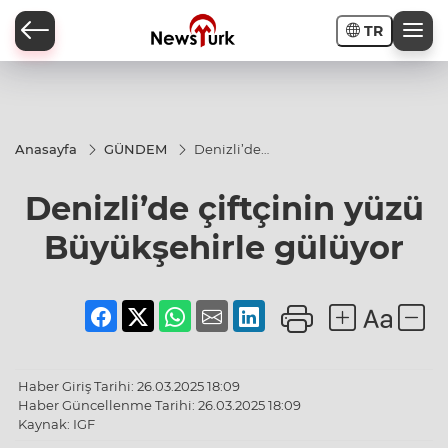
TR
a
Anasayfa
GÜNDEM
Denizli’de
çiftçinin
yüzü
Denizli’de çiftçinin yüzü
Büyükşehirle
gülüyor
Büyükşehirle gülüyor
Haber Giriş Tarihi: 26.03.2025 18:09
Haber Güncellenme Tarihi: 26.03.2025 18:09
Kaynak: IGF