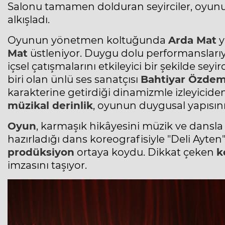
Salonu tamamen dolduran seyirciler, oyunu
alkışladı.
Oyunun yönetmen koltuğunda
Arda Mat
y
Mat
üstleniyor. Duygu dolu performanslarıyla
içsel çatışmalarını etkileyici bir şekilde sey
biri olan ünlü ses sanatçısı
Bahtiyar Özdem
karakterine getirdiği dinamizmle izleyicide
müzikal derinlik
, oyunun duygusal yapısını 
Oyun
, karmaşık hikâyesini müzik ve dansla 
hazırladığı dans koreografisiyle "Deli Ayten
prodüksiyon
ortaya koydu. Dikkat çeken
k
imzasını taşıyor.