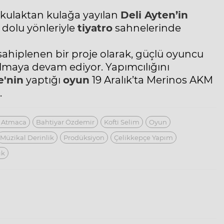
 kulaktan kulağa yayılan
Deli Ayten’in
dolu yönleriyle
tiyatro
sahnelerinde
 sahiplenen bir proje olarak, güçlü oyuncu
ulmaya devam ediyor. Yapımcılığını
e'nin
yaptığı
oyun
19 Aralık’ta Merinos AKM
.
a Atmaca
Bahtiyar Özdemir
Kofti Selim
Oyun
Müzikal Derinlik
Prodüksiyon
Çelikkepçe Yapım
ık