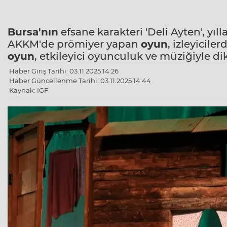
Bursa'nın
efsane karakteri 'Deli Ayten', yı
AKKM'de prömiyer yapan
oyun
, izleyicile
oyun
, etkileyici oyunculuk ve müziğiyle dik
Haber Giriş Tarihi: 03.11.2025 14:26
Haber Güncellenme Tarihi: 03.11.2025 14:44
Kaynak: IGF