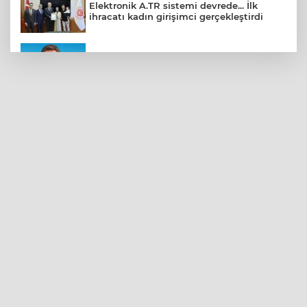
Elektronik A.TR sistemi devrede... İlk
ihracatı kadın girişimci gerçekleştirdi
CHP Bahçelievler'de yeni dönem
Kayseri Talas Yeni Dünya ERVA Spor
Okulu açıldı
BNP Paribas Cardif Türkiye'nin İç
Denetim Direktörü Mustafa Güneş oldu
Kocaeli’de adrenalin zirve yapacak