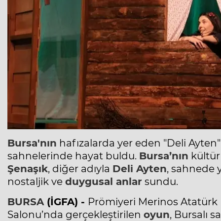
Bursa'nın
hafızalarda yer eden "Deli Ayten" 
sahnelerinde hayat buldu.
Bursa’nın
kültür
Şenaşık
, diğer adıyla
Deli Ayten
, sahnede 
nostaljik ve
duygusal anlar
sundu.
BURSA
(İGFA) -
Prömiyeri Merinos Atatürk
Salonu’nda gerçekleştirilen
oyun
, Bursalı s