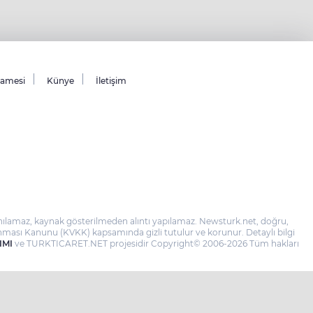
namesi
Künye
İletişim
llanılamaz, kaynak gösterilmeden alıntı yapılamaz. Newsturk.net, doğru,
 Korunması Kanunu (KVKK) kapsamında gizli tutulur ve korunur. Detaylı bilgi
IMI
ve TURKTICARET.NET projesidir Copyright© 2006-2026 Tüm hakları