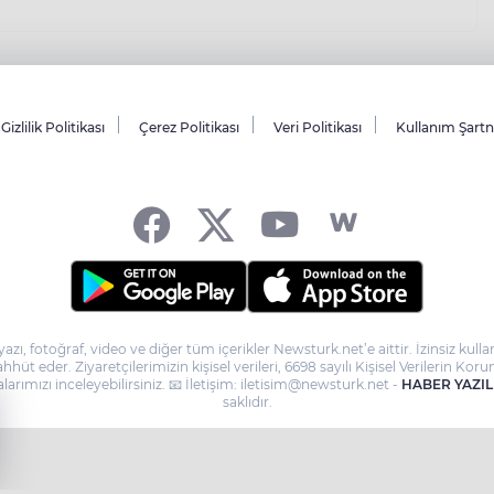
Gizlilik Politikası
Çerez Politikası
Veri Politikası
Kullanım Şart
yazı, fotoğraf, video ve diğer tüm içerikler Newsturk.net’e aittir. İzinsiz ku
taahhüt eder. Ziyaretçilerimizin kişisel verileri, 6698 sayılı Kişisel Verilerin
larımızı inceleyebilirsiniz. 📧 İletişim: iletisim@newsturk.net -
HABER YAZIL
saklıdır.