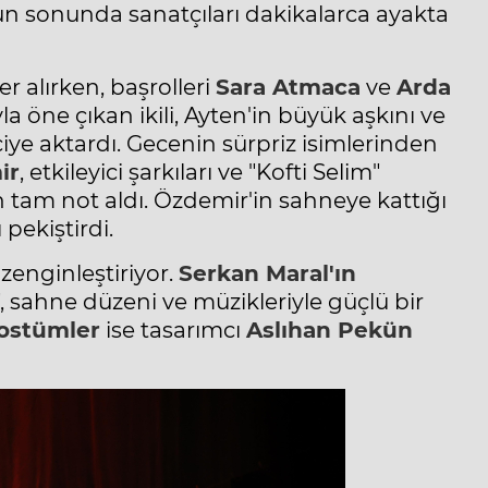
n sonunda sanatçıları dakikalarca ayakta
er alırken, başrolleri
Sara Atmaca
ve
Arda
 öne çıkan ikili, Ayten'in büyük aşkını ve
irciye aktardı. Gecenin sürpriz isimlerinden
ir
, etkileyici şarkıları ve "Kofti Selim"
n tam not aldı. Özdemir'in sahneye kattığı
pekiştirdi.
zenginleştiriyor.
Serkan Maral'ın
", sahne düzeni ve müzikleriyle güçlü bir
ostümler
ise tasarımcı
Aslıhan Pekün