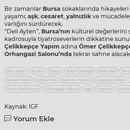
Bir zamanlar
Bursa
sokaklarında hikayeleri
yaşamı;
aşk
,
cesaret
,
yalnızlık
ve mücadele 
varlığını sürdürecek.
“Deli Ayten”,
Bursa’nın
kültürel değerlerini
kadrosuyla tiyatroseverlerin dikkatine sun
Çelikkepçe Yapım
adına
Ömer Çelikkepç
Orhangazi Salonu’nda
tekrar sahne alacak
Deli Ayten
Bursa
Tiyatro
Ayten Şenaşık
Arda Mat
Sar
Serkan Maral
Kostümler
Aslıhan Pekün
Duygusal Anlar
Ömer Çelikkepçe
Orhangazi Salonu
Aşk
Cesaret
Yalnızl
Kaynak: IGF
Yorum Ekle