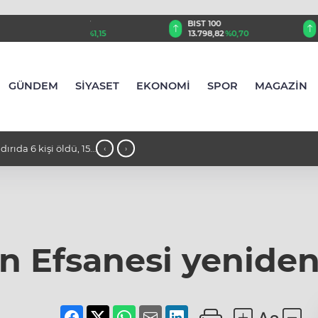
TRY
BIST 100
USD
55
%1,15
13.798,82
%0,70
47,6964
%0,17
GÜNDEM
SİYASET
EKONOMİ
SPOR
MAGAZİN
n çekildi, iki günlük
07:35 - Cumhurbaşkanı Erdoğan, Suud
‹
›
en Efsanesi yenide