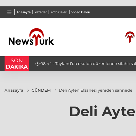
BGN
VND
GAU/
Anasayfa
Yazarlar
Foto Galeri
Video Galeri
27,9743
%-0,22
0,0018
%0,27
6.567,
SON
 öldü, 15
08:18 - İsrail ordusu Kalendiya Mülteci Kampı'nda
DAKİKA
baskında 51 Filistinli yaralandı
Anasayfa
GÜNDEM
Deli Ayten Efsanesi yeniden sahnede
Deli Ayt