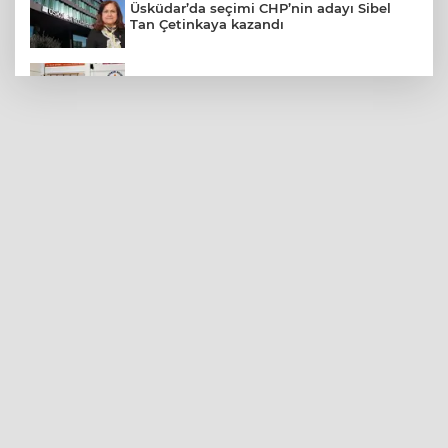
Üsküdar’da seçimi CHP’nin adayı Sibel
Tan Çetinkaya kazandı
Antalya Muratpaşa'da çocukların
gelişimine cimnastik desteği
Temmuz'da 107 bin gıda denetimine 250
milyon TL ceza kesildi
İçişleri Bakanı Çiftçi'den YÖK ziyareti
15 Temmuz'un firari teröristi adliyeye
sevk edildi