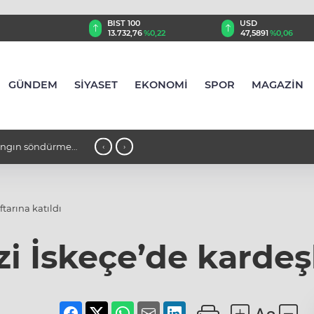
TRY
BIST 100
USD
47
%0,31
13.732,76
%0,22
47,5891
%0,06
GÜNDEM
SİYASET
EKONOMİ
SPOR
MAGAZİN
 yangın söndürme
10:04 - Göztepe'den "olimpik" çalışm
‹
›
tarına katıldı
İskeçe’de kardeşlik