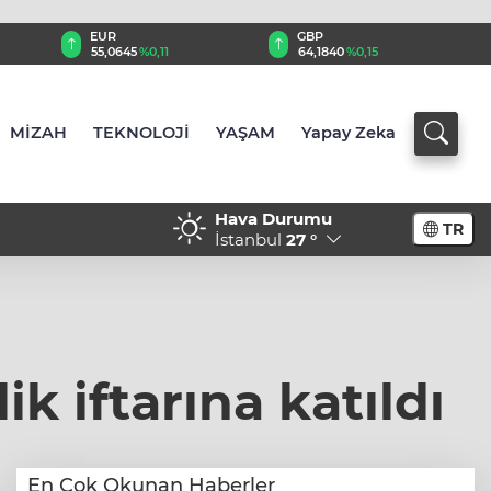
EUR
GBP
55,0645
%0,11
64,1840
%0,15
MİZAH
TEKNOLOJİ
YAŞAM
Yapay Zeka
Hava Durumu
TR
alar
09:59 - Borsa güne yükseli
İstanbul
27 °
 iftarına katıldı
En Çok Okunan Haberler