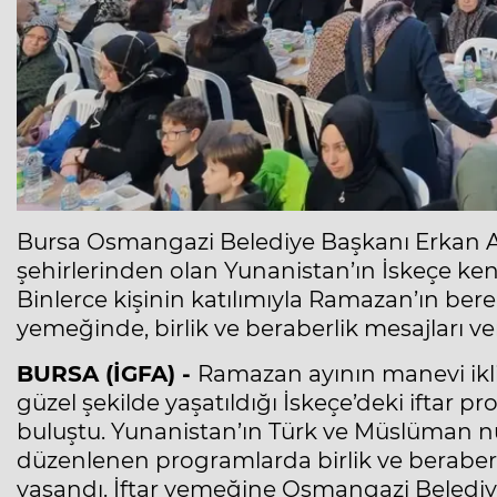
Bursa Osmangazi Belediye Başkanı Erkan A
şehirlerinden olan Yunanistan’ın İskeçe ken
Binlerce kişinin katılımıyla Ramazan’ın berek
yemeğinde, birlik ve beraberlik mesajları ver
BURSA (İGFA) -
Ramazan ayının manevi ikli
güzel şekilde yaşatıldığı İskeçe’deki iftar p
buluştu. Yunanistan’ın Türk ve Müslüman 
düzenlenen programlarda birlik ve beraberli
yaşandı. İftar yemeğine Osmangazi Belediye