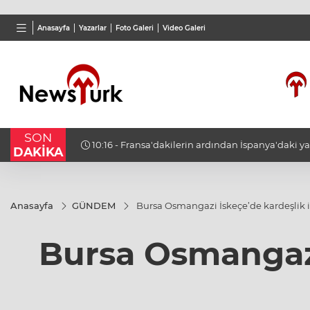
BGN
VND
GAU/
Anasayfa
Yazarlar
Foto Galeri
Video Galeri
28,0626
%0,37
0,0018
%0,17
6.516,
SON
ne
10:16 - Fransa'dakilerin ardından İspanya'daki
DAKİKA
uçakları da Türkiye'ye döndü
Anasayfa
GÜNDEM
Bursa Osmangazi İskeçe’de kardeşlik if
Bursa Osmangazi 