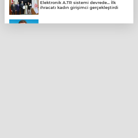
Elektronik A.TR sistemi devrede... İlk
ihracatı kadın girişimci gerçekleştirdi
CHP Bahçelievler'de yeni dönem
Kayseri Talas Yeni Dünya ERVA Spor
Okulu açıldı
BNP Paribas Cardif Türkiye'nin İç
Denetim Direktörü Mustafa Güneş oldu
Kocaeli’de adrenalin zirve yapacak