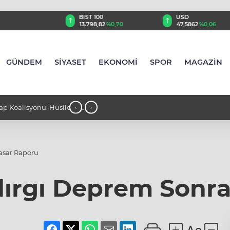
TRY
BIST 100
USD
,00
%0,08
13.798,82
%0,70
47,5862
%0,06
GÜNDEM
SİYASET
EKONOMİ
SPOR
MAGAZİN
lisyonu: Husilerin
00:40 - ABD Başkanı Trump, doğumla
‹
›
kısıtlamaları genişleten kararnameler 
Hasar Raporu
ndırgı Deprem Sonr