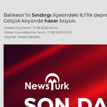
Balıkesir’in
Sındırgı
ilçesindeki 6,1’lik depre
Gölçük köyünde
hasar
büyük.
Haber Giriş Tarihi: 11.08.2025 00:04
Haber Güncellenme Tarihi: 11.08.2025 00:30
Kaynak: Haber Merkezi