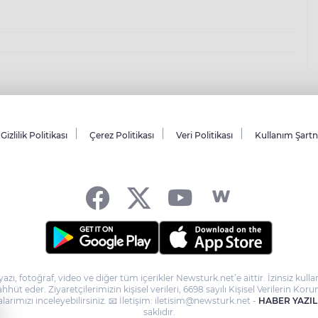
Gizlilik Politikası
Çerez Politikası
Veri Politikası
Kullanım Şart
yazı, fotoğraf, video ve diğer tüm içerikler Newsturk.net’e aittir. İzinsiz ku
taahhüt eder. Ziyaretçilerimizin kişisel verileri, 6698 sayılı Kişisel Verilerin
larımızı inceleyebilirsiniz. 📧 İletişim: iletisim@newsturk.net -
HABER YAZIL
saklıdır.