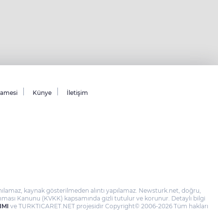
namesi
Künye
İletişim
llanılamaz, kaynak gösterilmeden alıntı yapılamaz. Newsturk.net, doğru,
 Korunması Kanunu (KVKK) kapsamında gizli tutulur ve korunur. Detaylı bilgi
IMI
ve TURKTICARET.NET projesidir Copyright© 2006-2026 Tüm hakları