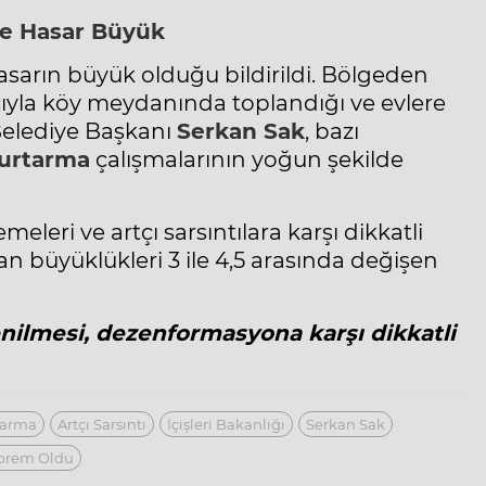
de
Hasar
Büyük
asarın büyük olduğu bildirildi. Bölgeden
cıyla köy meydanında toplandığı ve evlere
elediye Başkanı
Serkan Sak
, bazı
urtarma
çalışmalarının yoğun şekilde
meleri ve artçı sarsıntılara karşı dikkatli
 büyüklükleri 3 ile 4,5 arasında değişen
nilmesi, dezenformasyona karşı dikkatli
tarma
Artçı Sarsıntı
İçişleri Bakanlığı
Serkan Sak
prem Oldu