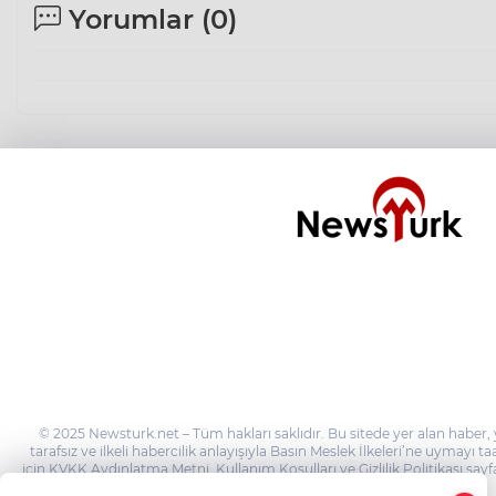
Yorumlar (
0
)
© 2025 Newsturk.net – Tüm hakları saklıdır. Bu sitede yer alan haber, 
tarafsız ve ilkeli habercilik anlayışıyla Basın Meslek İlkeleri’ne uymayı 
için KVKK Aydınlatma Metni, Kullanım Koşulları ve Gizlilik Politikası sayfa