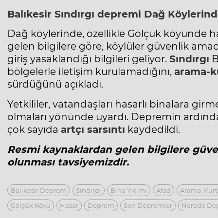
Balıkesir
Sındırgı
depremi Dağ Köylerin
Dağ köylerinde, özellikle Gölçük köyünde h
gelen bilgilere göre, köylüler güvenlik ama
giriş yasaklandığı bilgileri geliyor.
Sındırgı
B
bölgelerle iletişim kurulamadığını,
arama-k
sürdüğünü açıkladı.
Yetkililer, vatandaşları hasarlı binalara girme
olmaları yönünde uyardı. Depremin ardından
çok sayıda
artçı sarsıntı
kaydedildi.
Resmi kaynaklardan gelen bilgilere güve
olunması tavsiyemizdir.
Balıkesir Deprem
Sındırgı
Bina Yıkımı
Afad
Arama-Kur
Gölçük Köyü
Hasar
Deprem
Son Depremler
Nerede De