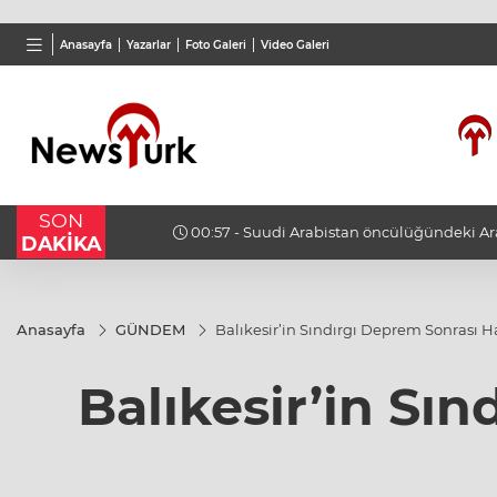
BGN
VND
GAU/
Anasayfa
Yazarlar
Foto Galeri
Video Galeri
28,0626
%0,37
0,0018
%0,02
6.498
SON
eren
00:57 - Suudi Arabistan öncülüğündeki Arap Koa
DAKİKA
Necran'a saldırılarında 11 sivil yaralandı
Anasayfa
GÜNDEM
Balıkesir’in Sındırgı Deprem Sonrası 
Balıkesir’in Sı