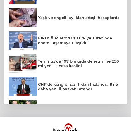
Yaşlı ve engelli aylıkları artışlı hesaplarda
Efkan Âlâ: Terörsüz Türkiye sürecinde
önemli aşamaya ulaşıldı
Temmuz'da 107 bin gıda denetimine 250
milyon TL ceza kesildi
CHP'de kongre hazırlıkları hızlandı... 8 ile
daha yeni il başkanı atandı
İçişleri Bakanı Çiftçi'den YÖK ziyareti
BLOK3'ten Spotify Türkiye'de tarihi