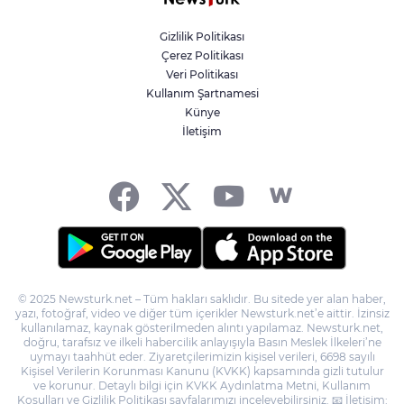
rekor... Albümdeki 10 şarkının tamamı
Top 50'ye girdi
Gizlilik Politikası
Çerez Politikası
'Terörsüz Türkiye' kanun teklifi TBMM'ye
Veri Politikası
sunuldu
Kullanım Şartnamesi
Künye
İletişim
Dervişoğlu: İhanet belgesini kabul
etmeyeceğiz
© 2025 Newsturk.net – Tüm hakları saklıdır. Bu sitede yer alan haber,
yazı, fotoğraf, video ve diğer tüm içerikler Newsturk.net’e aittir. İzinsiz
kullanılamaz, kaynak gösterilmeden alıntı yapılamaz. Newsturk.net,
doğru, tarafsız ve ilkeli habercilik anlayışıyla Basın Meslek İlkeleri’ne
uymayı taahhüt eder. Ziyaretçilerimizin kişisel verileri, 6698 sayılı
Kişisel Verilerin Korunması Kanunu (KVKK) kapsamında gizli tutulur
ve korunur. Detaylı bilgi için KVKK Aydınlatma Metni, Kullanım
Koşulları ve Gizlilik Politikası sayfalarımızı inceleyebilirsiniz. 📧 İletişim: