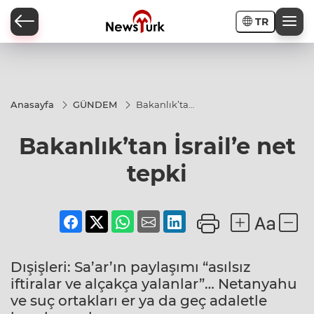
TR
a
Anasayfa
GÜNDEM
Bakanlık’tan
İsrail’e net
tepki
Bakanlık’tan İsrail’e net
tepki
Dışişleri: Sa’ar’ın paylaşımı “asılsız
iftiralar ve alçakça yalanlar”… Netanyahu
ve suç ortakları er ya da geç adaletle