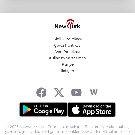
ATA Çiftliği’nde karabuğday hasadı
başladı
Şampiyonlar, İETT ile İstanbul’da
Gizlilik Politikası
Çerez Politikası
Antalya Konyaaltı’nın merkez ve yayla
Veri Politikası
yolları yenilenecek
Kullanım Şartnamesi
Künye
İletişim
Balıkesir Büyükşehir altyapıda hız
kesmiyor
© 2025 Newsturk.net – Tüm hakları saklıdır. Bu sitede yer alan haber,
yazı, fotoğraf, video ve diğer tüm içerikler Newsturk.net’e aittir. İzinsiz