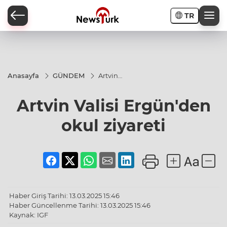
TR
a
Anasayfa
GÜNDEM
Artvin
Valisi
Ergün'den
Artvin Valisi Ergün'den
okul
ziyareti
okul ziyareti
Haber Giriş Tarihi: 13.03.2025 15:46
Haber Güncellenme Tarihi: 13.03.2025 15:46
Kaynak: IGF