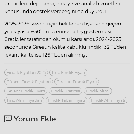
üreticilere depolama, nakliye ve analiz hizmetleri
konusunda destek vereceğini de duyurdu.
2025-2026 sezonu için belirlenen fiyatların geçen
yıla kıyasla %50’nin üzerinde artış göstermesi,
üreticiler tarafından olumlu karşılandı. 2024-2025
sezonunda Giresun kalite kabuklu fındık 132 TL’den,
levant kalite ise 126 TL’den alınmıştı.
Fındık Fiyatları 2025
Tmo Fındık Fiyatı
Güncel Fındık Fiyatları
Giresun Fındık Fiyatı
Levant Fındık Fiyatı
Fındık Üreticisi
Fındık Alımı
Tmo Alım Fiyatları
Fındık Taban Fiyatı
Fındık Alım Fiyatı
Yorum Ekle