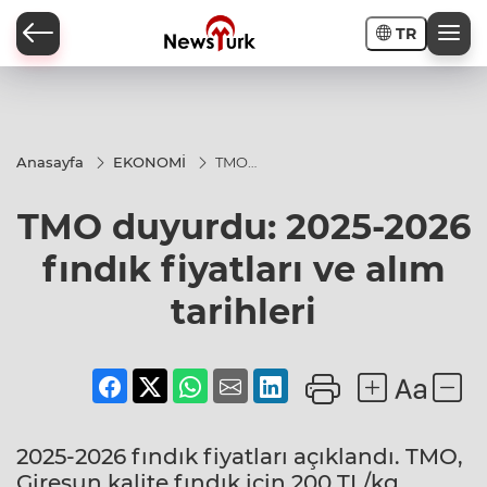
TR
a
Anasayfa
EKONOMİ
TMO
duyurdu:
2025-
TMO duyurdu: 2025-2026
2026
fındık
fiyatları
fındık fiyatları ve alım
ve alım
tarihleri
tarihleri
2025-2026 fındık fiyatları açıklandı. TMO,
Giresun kalite fındık için 200 TL/kg,