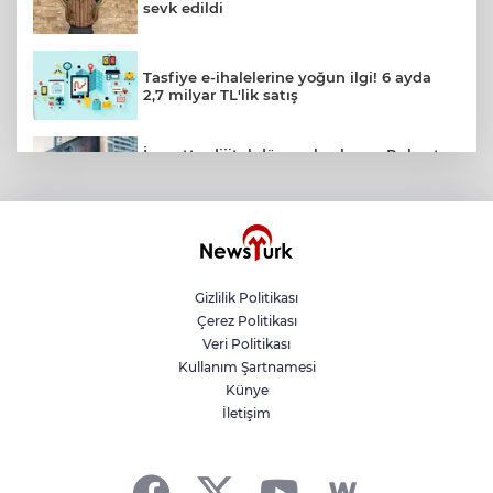
sevk edildi
Tasfiye e-ihalelerine yoğun ilgi! 6 ayda
2,7 milyar TL'lik satış
İnşaatta dijital dönem başlıyor... Ruhsat
projelerinde BIM ve e-PYS zorunluluğu
geliyor
Karacabey'de 38 bin 850 dekar arazi
modern sulamaya kavuşuyor
Gizlilik Politikası
Çerez Politikası
Satrançta Bursa farkı
Veri Politikası
Kullanım Şartnamesi
Künye
İletişim
Antalya Muratpaşa'da çocukların
gelişimine cimnastik desteği