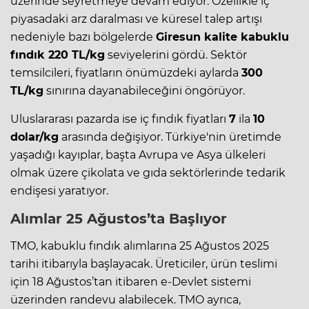
üzerinde seyretmeye devam ediyor. Özellikle iç
piyasadaki arz daralması ve küresel talep artışı
nedeniyle bazı bölgelerde
Giresun kalite kabuklu
fındık 220 TL/kg
seviyelerini gördü. Sektör
temsilcileri, fiyatların önümüzdeki aylarda
300
TL/kg
sınırına dayanabileceğini öngörüyor.
Uluslararası pazarda ise iç fındık fiyatları
7
ila
10
dolar/kg
arasında değişiyor. Türkiye'nin üretimde
yaşadığı kayıplar, başta Avrupa ve Asya ülkeleri
olmak üzere çikolata ve gıda sektörlerinde tedarik
endişesi yaratıyor.
Alımlar 25 Ağustos’ta Başlıyor
TMO, kabuklu fındık alımlarına 25 Ağustos 2025
tarihi itibarıyla başlayacak. Üreticiler, ürün teslimi
için 18 Ağustos’tan itibaren e-Devlet sistemi
üzerinden randevu alabilecek. TMO ayrıca,