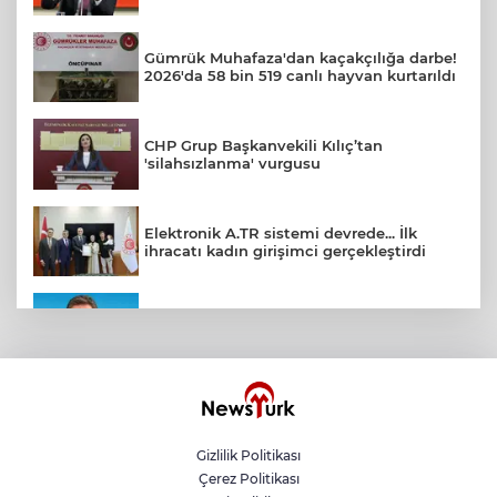
Gümrük Muhafaza'dan kaçakçılığa darbe!
2026'da 58 bin 519 canlı hayvan kurtarıldı
CHP Grup Başkanvekili Kılıç’tan
'silahsızlanma' vurgusu
Elektronik A.TR sistemi devrede... İlk
ihracatı kadın girişimci gerçekleştirdi
CHP Bahçelievler'de yeni dönem
Kayseri Talas Yeni Dünya ERVA Spor
Okulu açıldı
Gizlilik Politikası
Çerez Politikası
BNP Paribas Cardif Türkiye'nin İç