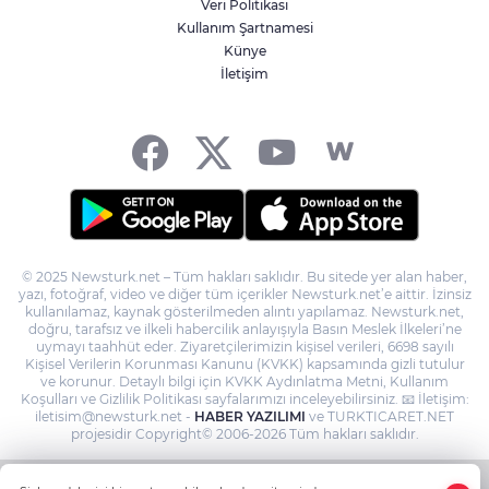
Veri Politikası
Denetim Direktörü Mustafa Güneş oldu
Kullanım Şartnamesi
Künye
İletişim
Kocaeli’de adrenalin zirve yapacak
© 2025 Newsturk.net – Tüm hakları saklıdır. Bu sitede yer alan haber,
yazı, fotoğraf, video ve diğer tüm içerikler Newsturk.net’e aittir. İzinsiz
kullanılamaz, kaynak gösterilmeden alıntı yapılamaz. Newsturk.net,
doğru, tarafsız ve ilkeli habercilik anlayışıyla Basın Meslek İlkeleri’ne
uymayı taahhüt eder. Ziyaretçilerimizin kişisel verileri, 6698 sayılı
Kişisel Verilerin Korunması Kanunu (KVKK) kapsamında gizli tutulur
ve korunur. Detaylı bilgi için KVKK Aydınlatma Metni, Kullanım
Koşulları ve Gizlilik Politikası sayfalarımızı inceleyebilirsiniz. 📧 İletişim:
iletisim@newsturk.net -
HABER YAZILIMI
ve TURKTICARET.NET
projesidir Copyright© 2006-2026 Tüm hakları saklıdır.