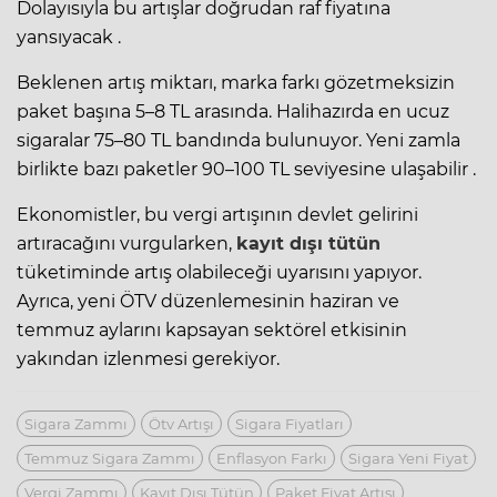
Dolayısıyla bu artışlar doğrudan raf fiyatına
yansıyacak .
Beklenen artış miktarı, marka farkı gözetmeksizin
paket başına 5–8 TL arasında. Halihazırda en ucuz
sigaralar 75–80 TL bandında bulunuyor. Yeni zamla
birlikte bazı paketler 90–100 TL seviyesine ulaşabilir .
Ekonomistler, bu vergi artışının devlet gelirini
artıracağını vurgularken,
kayıt dışı tütün
tüketiminde artış olabileceği uyarısını yapıyor.
Ayrıca, yeni ÖTV düzenlemesinin haziran ve
temmuz aylarını kapsayan sektörel etkisinin
yakından izlenmesi gerekiyor.
Sigara Zammı
Ötv Artışı
Sigara Fiyatları
Temmuz Sigara Zammı
Enflasyon Farkı
Sigara Yeni Fiyat
Vergi Zammı
Kayıt Dışı Tütün
Paket Fiyat Artışı