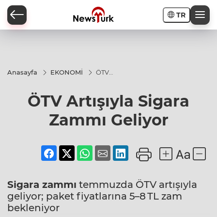
TR
a
Anasayfa
EKONOMİ
ÖTV
Artışıyla
Sigara
ÖTV Artışıyla Sigara
Zammı
Geliyor
Zammı Geliyor
Sigara zammı
temmuzda ÖTV artışıyla
geliyor; paket fiyatlarına 5–8 TL zam
bekleniyor