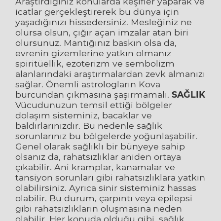
Araştırdığınız konularda keşifler yaparak ve
icatlar gerçekleştirerek bu dünya için
yaşadığınızı hissedersiniz. Mesleğiniz ne
olursa olsun, çığır açan imzalar atan biri
olursunuz. Mantığınız baskın olsa da,
evrenin gizemlerine yatkın olmanız
spiritüellik, ezoterizm ve sembolizm
alanlarındaki araştırmalardan zevk almanızı
sağlar. Önemli astrologların Kova
burcundan çıkmasına şaşırmamalı.
SAĞLIK
Vücudunuzun temsil ettiği bölgeler
dolaşım sisteminiz, bacaklar ve
baldırlarınızdır. Bu nedenle sağlık
sorunlarınız bu bölgelerde yoğunlaşabilir.
Genel olarak sağlıklı bir bünyeye sahip
olsanız da, rahatsızlıklar aniden ortaya
çıkabilir. Ani kramplar, kanamalar ve
tansiyon sorunları gibi rahatsızlıklara yatkın
olabilirsiniz. Ayrıca sinir sisteminiz hassas
olabilir. Bu durum, çarpıntı veya epilepsi
gibi rahatsızlıkların oluşmasına neden
olabilir. Her konuda olduğu gibi, sağlık