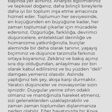
başında yer alırsınız. Anarşist eğilimleriniz
ve tepkisel doğanız, daha bilinçli bireylerle
daha iyi bir toplum inşa etme amacınıza
hizmet eder. Toplumun her seviyesinde,
en küçüğünden en büyüğüne kadar, her
zaman toplumsal çıkarlar için mücadele
edersiniz. Özgürlüğe, farklılığa, devrimci
düşüncelere, entelektüel derinliğe ve
hümanizme yatkınlığınızla, burçlar
aleminde bir deha olarak tanınır, yaşayış
biçiminiz ve düşünce tarzınızla farkınızı
ortaya koyarsınız. Zekânız ve bakış açınız
sıra dışı olduğundan, anlaşılması zor biri
olarak kabul edilirsiniz ve bu yüzden "deli"
damgası yemeniz olasıdır. Aslında
yaptığınız tek şey, akışa karşı durmaktır.
Yaratıcı düşünceler ve inovasyonlar sizin
işinizdir. Duygular yerine zihin odaklı
olmanız ve mantığınızla hareket etmeniz,
sizi geleneklerden uzaklaştırabilir ve
zaman zaman toplumdan dışlanmanıza
neden olabilir. Eğer hayatınızda bir Kova