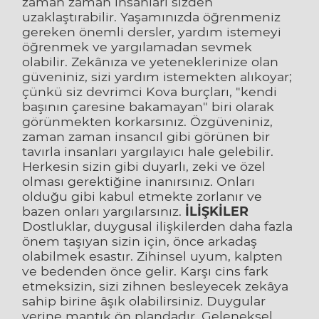
zaman zaman insanları sizden
uzaklaştırabilir. Yaşamınızda öğrenmeniz
gereken önemli dersler, yardım istemeyi
öğrenmek ve yargılamadan sevmek
olabilir. Zekânıza ve yeteneklerinize olan
güveniniz, sizi yardım istemekten alıkoyar;
çünkü siz devrimci Kova burçları, "kendi
başının çaresine bakamayan" biri olarak
görünmekten korkarsınız. Özgüveniniz,
zaman zaman insancıl gibi görünen bir
tavırla insanları yargılayıcı hale gelebilir.
Herkesin sizin gibi duyarlı, zeki ve özel
olması gerektiğine inanırsınız. Onları
olduğu gibi kabul etmekte zorlanır ve
bazen onları yargılarsınız.
İLİŞKİLER
Dostluklar, duygusal ilişkilerden daha fazla
önem taşıyan sizin için, önce arkadaş
olabilmek esastır. Zihinsel uyum, kalpten
ve bedenden önce gelir. Karşı cins fark
etmeksizin, sizi zihnen besleyecek zekâya
sahip birine âşık olabilirsiniz. Duygular
yerine mantık ön plandadır. Geleneksel